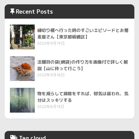
Recent Posts
縁切り榎へ行った時のすごいエピソードとお蕎
麦屋さん【東京都板橋区】
2022年9月19日
法螺貝の袋(網袋)の作り方を画像付で詳しく解
説【山に持って行こう】
2022年9月18日
物を減らして掃除をすれば、邪気は祓われ、気
分はスッキリする
2022年8月13日
Tag cloud