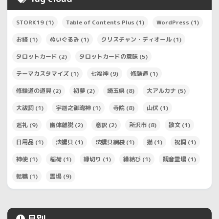
STORK19
(1)
Table of Contents Plus
(1)
WordPress
(1)
お経
(1)
ぬいぐるみ
(1)
クリスチャン・ディオール
(1)
タロットカード
(2)
タロットカードの意味
(5)
テーマカスタマイズ
(1)
七福神
(9)
修験道
(1)
修験道の道具
(2)
初夢
(2)
埼玉県
(8)
大アルカナ
(5)
大祓詞
(1)
宇迦之御魂神
(1)
寺院
(8)
山伏
(1)
巡礼
(9)
幽体離脱
(2)
意訳
(2)
所沢市
(8)
散文
(1)
日用品
(1)
法螺貝
(1)
法螺貝網袋
(1)
猫
(1)
祝詞
(1)
神使
(1)
稲荷
(1)
縁切り
(1)
縁結び
(1)
観音霊場
(1)
転職
(1)
霊場
(9)
月別