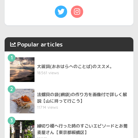
Popular articles
1
大祓詞(おおはらへのことば)のススメ。
18561 views
2
法螺貝の袋(網袋)の作り方を画像付で詳しく解
説【山に持って行こう】
11714 views
3
縁切り榎へ行った時のすごいエピソードとお蕎
麦屋さん【東京都板橋区】