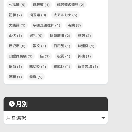
七福神
(9)
修験道
(1)
修験道の道具
(2)
初夢
(2)
埼玉県
(8)
大アルカナ
(5)
大祓詞
(1)
宇迦之御魂神
(1)
寺院
(8)
山伏
(1)
巡礼
(9)
幽体離脱
(2)
意訳
(2)
所沢市
(8)
散文
(1)
日用品
(1)
法螺貝
(1)
法螺貝網袋
(1)
猫
(1)
祝詞
(1)
神使
(1)
稲荷
(1)
縁切り
(1)
縁結び
(1)
観音霊場
(1)
転職
(1)
霊場
(9)
月別