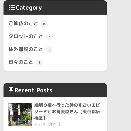
Category
ご神仏のこと
16
タロットのこと
7
体外離脱のこと
1
日々のこと
8
Recent Posts
縁切り榎へ行った時のすごいエピ
ソードとお蕎麦屋さん【東京都板
橋区】
2022年9月19日