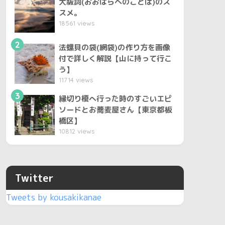
大祓詞(おおはらへのことば)のス
スメ。
18561 views
2
法螺貝の袋(網袋)の作り方を画像
付で詳しく解説【山に持って行こ
う】
11714 views
3
縁切り榎へ行った時のすごいエピ
ソードとお蕎麦屋さん【東京都板
橋区】
10812 views
Twitter
Tweets by kousakikanae