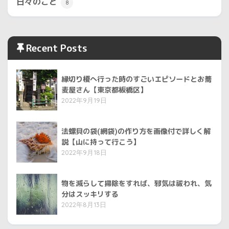
日々のこと
8
Recent Posts
縁切り榎へ行った時のすごいエピソードとお蕎
麦屋さん【東京都板橋区】
2022年9月19日
法螺貝の袋(網袋)の作り方を画像付で詳しく解
説【山に持って行こう】
2022年9月18日
物を減らして掃除をすれば、邪気は祓われ、気
分はスッキリする
2022年8月13日