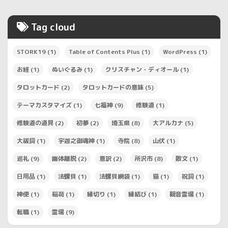
Tag cloud
STORK19
(1)
Table of Contents Plus
(1)
WordPress
(1)
お経
(1)
ぬいぐるみ
(1)
クリスチャン・ディオール
(1)
タロットカード
(2)
タロットカードの意味
(5)
テーマカスタマイズ
(1)
七福神
(9)
修験道
(1)
修験道の道具
(2)
初夢
(2)
埼玉県
(8)
大アルカナ
(5)
大祓詞
(1)
宇迦之御魂神
(1)
寺院
(8)
山伏
(1)
巡礼
(9)
幽体離脱
(2)
意訳
(2)
所沢市
(8)
散文
(1)
日用品
(1)
法螺貝
(1)
法螺貝網袋
(1)
猫
(1)
祝詞
(1)
神使
(1)
稲荷
(1)
縁切り
(1)
縁結び
(1)
観音霊場
(1)
転職
(1)
霊場
(9)